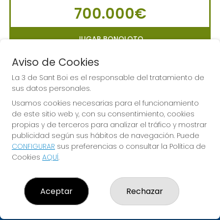
700.000€
JUGAR BONOLOTO
Aviso de Cookies
La 3 de Sant Boi es el responsable del tratamiento de
sus datos personales.
LA PRIMITIVA
Usamos cookies necesarias para el funcionamiento
Sorteo del día 10-08-2026
de este sitio web y, con su consentimiento, cookies
PRÓXIMO BOTE MILLONARIO:
propias y de terceros para analizar el tráfico y mostrar
56.000.000€
publicidad según sus hábitos de navegación. Puede
CONFIGURAR
sus preferencias o consultar la Política de
Cookies
AQUÍ
.
JUGAR LA PRIMITIVA
Aceptar
Rechazar