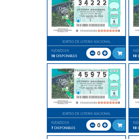
SORTEO DE LOTERIA NACIONAL
15/08/2026
15/
0
10
DISPONIBLES
10
D
SORTEO DE LOTERIA NACIONAL
15/08/2026
15/
0
7
DISPONIBLES
10
D