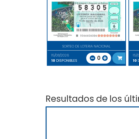
SORTEO DE LOTERIA NACIONAL
15/08/2026
15/
0
10
DISPONIBLES
10
D
Resultados de los últ