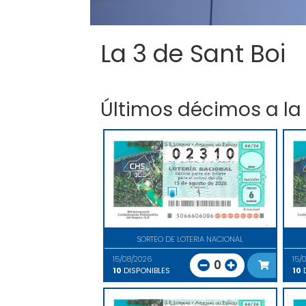
La 3 de Sant Boi
Últimos décimos a la
SORTEO DE LOTERIA NACIONAL
15/08/2026
15/
0
10
DISPONIBLES
10
D