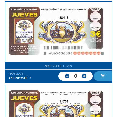
28416
SORTEO DEL JUEVES
13/08/2026
0
26
DISPONIBLES
31704