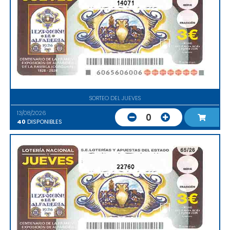
14071
SORTEO DEL JUEVES
13/08/2026
0
40
DISPONIBLES
22760