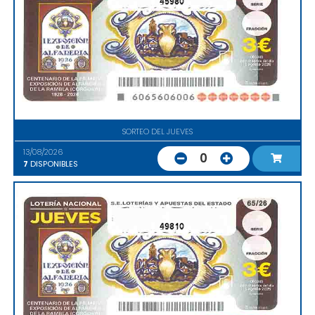
45980
SORTEO DEL JUEVES
13/08/2026
0
7
DISPONIBLES
49810