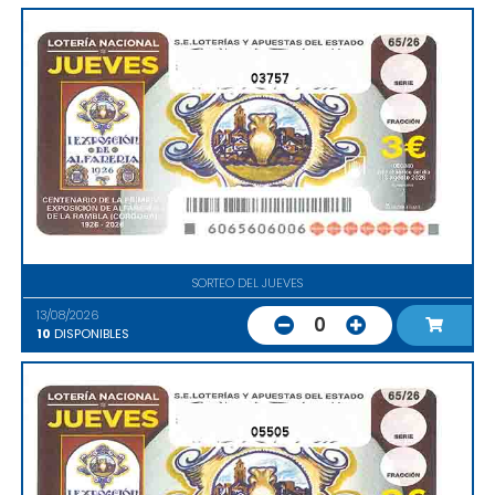
03757
SORTEO DEL JUEVES
13/08/2026
0
10
DISPONIBLES
05505