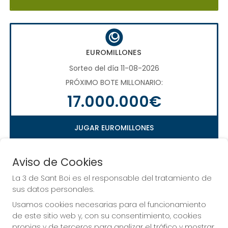
EUROMILLONES
Sorteo del día 11-08-2026
PRÓXIMO BOTE MILLONARIO:
17.000.000€
JUGAR EUROMILLONES
Aviso de Cookies
La 3 de Sant Boi es el responsable del tratamiento de
LA QUINIELA
sus datos personales.
Sorteo del día 16-08-2026
Usamos cookies necesarias para el funcionamiento
PRÓXIMO BOTE MILLONARIO:
de este sitio web y, con su consentimiento, cookies
propias y de terceros para analizar el tráfico y mostrar