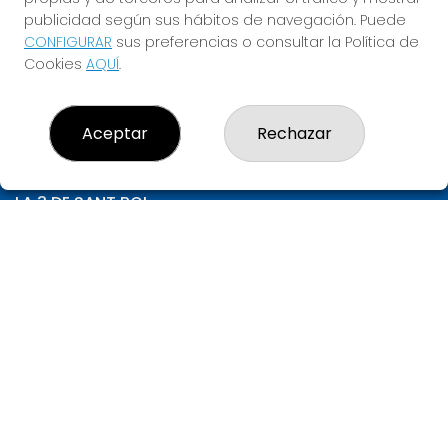
1.000.000€
publicidad según sus hábitos de navegación. Puede
CONFIGURAR
sus preferencias o consultar la Política de
JUGAR LA QUINIELA
Cookies
AQUÍ
.
Aceptar
Rechazar
LA 3 DE SANT BOI
¿Quiénes somos?
Comprar lotería
Resultados
Contacto
Empresas
Compra en SELAE
Peñas
Acceso
Registro
CONTACTO