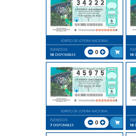
SORTEO DE LOTERIA NACIONAL
15/08/2026
15/
0
10
DISPONIBLES
10
D
SORTEO DE LOTERIA NACIONAL
15/08/2026
15/
0
7
DISPONIBLES
10
D