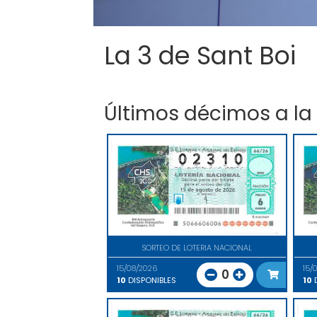
La 3 de Sant Boi
Últimos décimos a la
SORTEO DE LOTERIA NACIONAL
15/08/2026
15/
0
10
DISPONIBLES
10
D