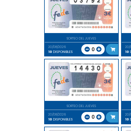
SORTEO DEL JUEVES
20/08/2026
20/
0
10
DISPONIBLES
10
D
SORTEO DEL JUEVES
20/08/2026
20/
0
10
DISPONIBLES
10
D