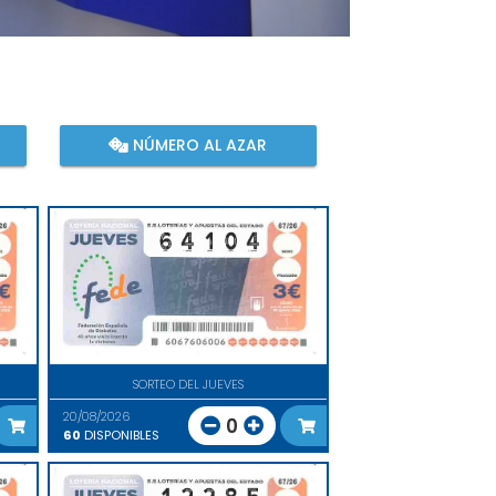
NÚMERO AL AZAR
SORTEO DEL JUEVES
20/08/2026
0
60
DISPONIBLES