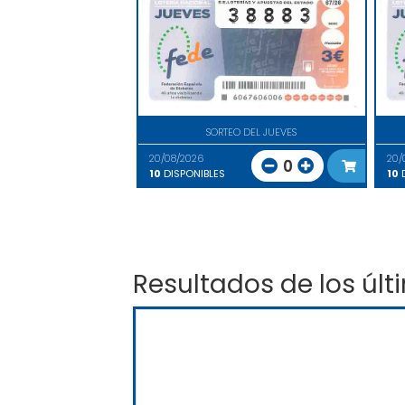
SORTEO DEL JUEVES
20/08/2026
20/
0
10
DISPONIBLES
10
D
Resultados de los últ