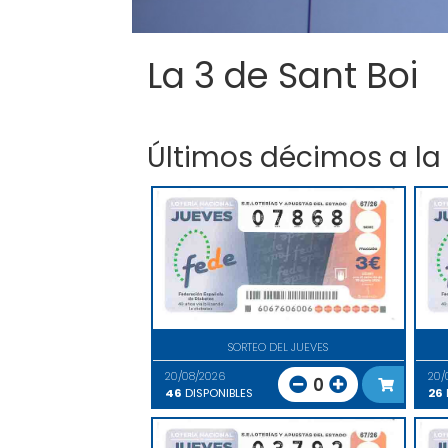
La 3 de Sant Boi
Últimos décimos a la
SORTEO DEL JUEVES
20/08/2026
20/
0
46
DISPONIBLES
26