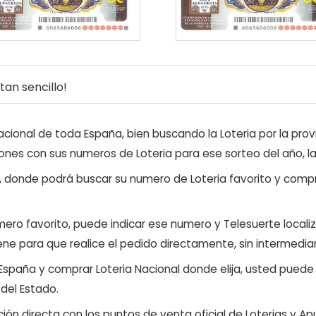
an sencillo!
ional de toda España, bien buscando la Loteria por la provi
ones con sus numeros de Loteria para ese sorteo del año, l
, donde podrá buscar su numero de Loteria favorito y compr
ero favorito, puede indicar ese numero y Telesuerte locali
ene para que realice el pedido directamente, sin intermediar
 España y comprar Loteria Nacional donde elija, usted pued
 del Estado.
ón directa con los puntos de venta oficial de Loterias y Apu