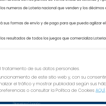
n los numeros de Loteria nacional que venden y los décimos d
á sus formas de envío y de pago para que pueda agilizar el 
os resultados de todos los juegos que comercializa Loteri
CONTACTO
LE
el tratamiento de sus datos personales.
ADMINISTRACION DE LOTERIAS Nº3-SANT BOI DE
Avi
ncionamiento de este sitio web y, con su consenti
LLOBREGAT - Receptor Oficial 15930
Pol
alizar el tráfico y mostrar publicidad según sus há
Pol
936614056
Con
info@loteriasdesantboi.com
referencias o consultar la Política de Cookies
AQUÍ
.
Tien
AVENIDA ONZE DE SETEMBRE, 49
SANT BOI DE LLOBREGAT, 08830
Pag
(Barcelona) España