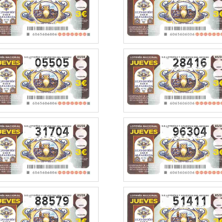
05505
28416
31704
96304
88579
51411