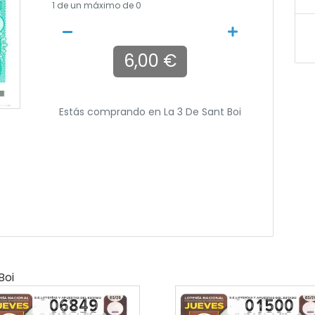
1
de un máximo de 0
6,00 €
Estás comprando en
La 3 De Sant Boi
Boi
06849
01500