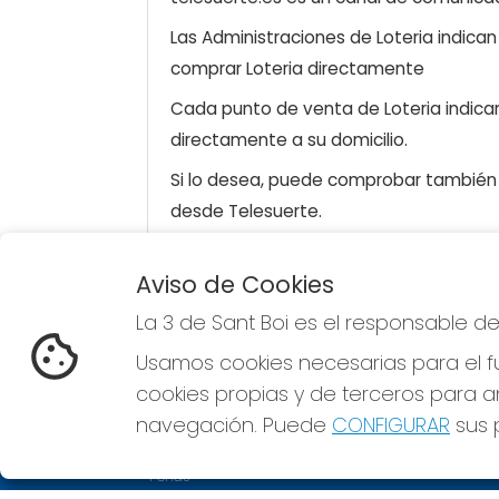
Las Administraciones de Loteria indica
comprar Loteria directamente
Cada punto de venta de Loteria indicar
directamente a su domicilio.
Si lo desea, puede comprobar también l
desde Telesuerte.
Aviso de Cookies
LA 3 DE SANT BOI
La 3 de Sant Boi es el responsable d
¿Quiénes somos?
Usamos cookies necesarias para el fu
Comprar lotería
cookies propias y de terceros para an
Resultados
Contacto
navegación. Puede
CONFIGURAR
sus p
Empresas
Compra en SELAE
Peñas
Acceso