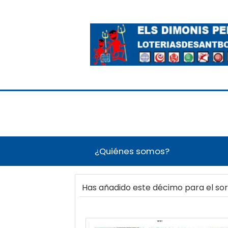
¿Quiénes somos?
Has añadido este décimo para el s
98181