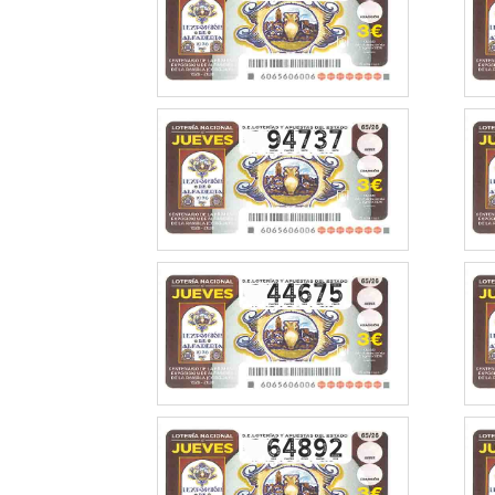
94737
44675
64892