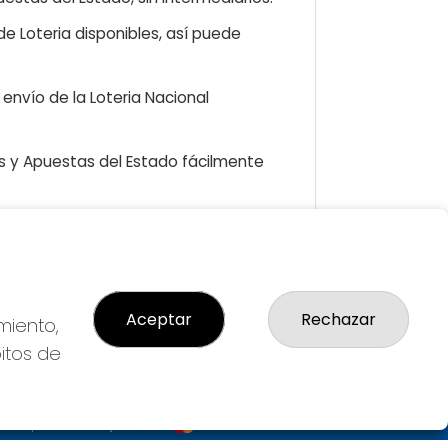
e Loteria disponibles, así puede
envío de la Loteria Nacional
as y Apuestas del Estado fácilmente
GAL
so Legal
Aceptar
Rechazar
miento,
ítica de Privacidad
bitos de
ítica de Cookies
diciones de Compra
da de Lotería Nacional
o aceptado con tarjeta