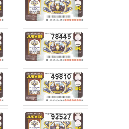
78445
49810
92527