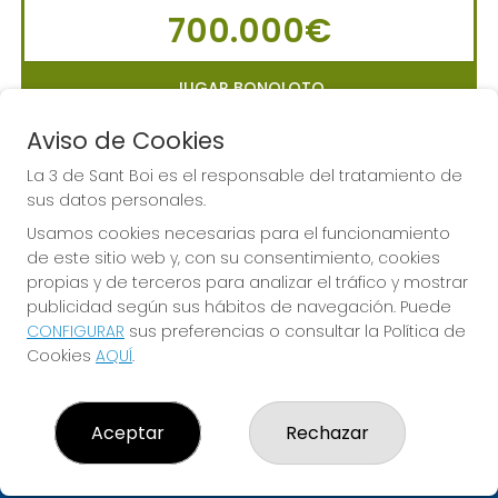
700.000€
JUGAR BONOLOTO
Aviso de Cookies
La 3 de Sant Boi es el responsable del tratamiento de
sus datos personales.
LA PRIMITIVA
Usamos cookies necesarias para el funcionamiento
Sorteo del día 10-08-2026
de este sitio web y, con su consentimiento, cookies
PRÓXIMO BOTE MILLONARIO:
propias y de terceros para analizar el tráfico y mostrar
56.000.000€
publicidad según sus hábitos de navegación. Puede
CONFIGURAR
sus preferencias o consultar la Política de
Cookies
AQUÍ
.
JUGAR LA PRIMITIVA
Aceptar
Rechazar