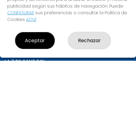
1.000.000€
publicidad según sus hábitos de navegación. Puede
CONFIGURAR
sus preferencias o consultar la Política de
JUGAR LA QUINIELA
Cookies
AQUÍ
.
Aceptar
Rechazar
LA 3 DE SANT BOI
¿Quiénes somos?
Comprar lotería
Resultados
Contacto
Empresas
Compra en SELAE
Peñas
Acceso
Registro
CONTACTO