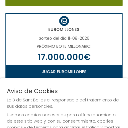
EUROMILLONES
Sorteo del día 11-08-2026
PRÓXIMO BOTE MILLONARIO:
17.000.000€
JUGAR EUROMILLONES
Aviso de Cookies
La 3 de Sant Boi es el responsable del tratamiento de
LA QUINIELA
sus datos personales.
Sorteo del día 16-08-2026
Usamos cookies necesarias para el funcionamiento
PRÓXIMO BOTE MILLONARIO:
de este sitio web y, con su consentimiento, cookies
propias y de terceros para analizar el tráfico y mostrar