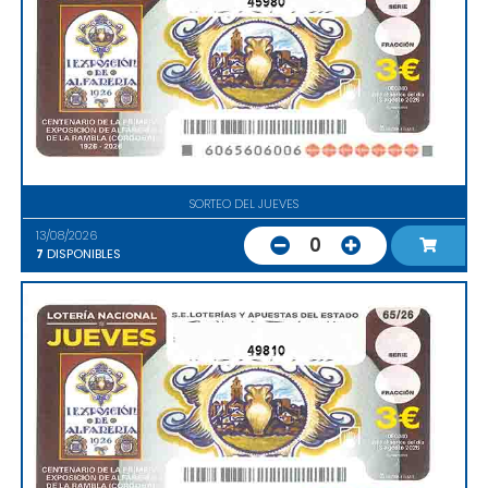
45980
SORTEO DEL JUEVES
13/08/2026
0
7
DISPONIBLES
49810