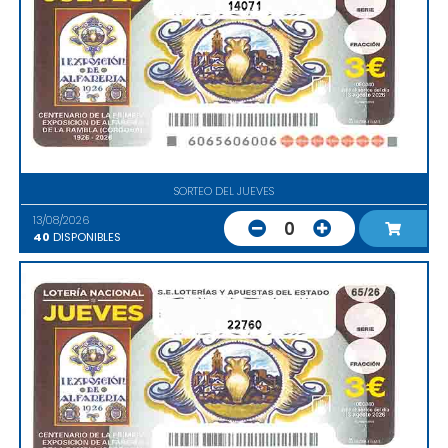
14071
SORTEO DEL JUEVES
13/08/2026
0
40
DISPONIBLES
22760