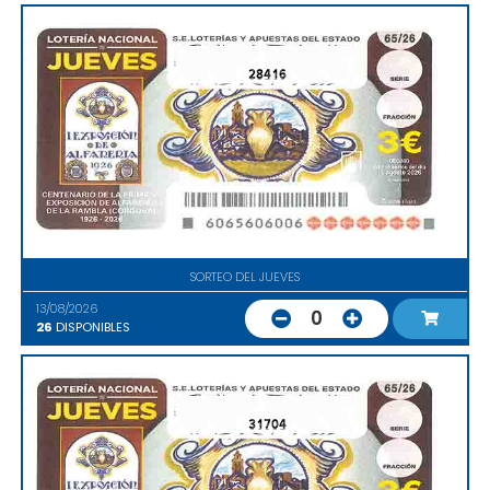
28416
SORTEO DEL JUEVES
13/08/2026
0
26
DISPONIBLES
31704