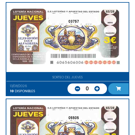
03757
SORTEO DEL JUEVES
13/08/2026
0
10
DISPONIBLES
05505