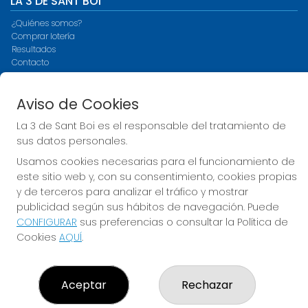
LA 3 DE SANT BOI
¿Quiénes somos?
Comprar lotería
Resultados
Contacto
Empresas
Compra en SELAE
Aviso de Cookies
Peñas
Acceso
La 3 de Sant Boi es el responsable del tratamiento de
Registro
sus datos personales.
Usamos cookies necesarias para el funcionamiento de
CONTACTO
este sitio web y, con su consentimiento, cookies propias
ADMINISTRACION DE LOTERIAS Nº3-SANT BOI DE
y de terceros para analizar el tráfico y mostrar
LLOBREGAT - Receptor Oficial 15930
publicidad según sus hábitos de navegación. Puede
936614056
CONFIGURAR
sus preferencias o consultar la Política de
info@loteriasdesantboi.com
Cookies
AQUÍ
.
AVENIDA ONZE DE SETEMBRE, 49
SANT BOI DE LLOBREGAT, 08830
(Barcelona) España
Aceptar
Rechazar
LEGAL