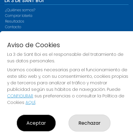
LA 3 DE SANT BOI
¿Quiénes somos?
Comprar lotería
Resultados
Contacto
Empresas
Compra en SELAE
Aviso de Cookies
Peñas
Acceso
La 3 de Sant Boi es el responsable del tratamiento de
Registro
sus datos personales.
Usamos cookies necesarias para el funcionamiento de
CONTACTO
este sitio web y, con su consentimiento, cookies propias
ADMINISTRACION DE LOTERIAS Nº3-SANT BOI DE
y de terceros para analizar el tráfico y mostrar
LLOBREGAT - Receptor Oficial 15930
publicidad según sus hábitos de navegación. Puede
936614056
CONFIGURAR
sus preferencias o consultar la Política de
info@loteriasdesantboi.com
Cookies
AQUÍ
.
AVENIDA ONZE DE SETEMBRE, 49
SANT BOI DE LLOBREGAT, 08830
(Barcelona) España
Aceptar
Rechazar
LEGAL