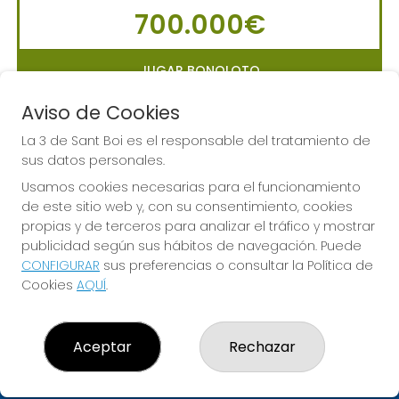
700.000€
JUGAR BONOLOTO
Aviso de Cookies
La 3 de Sant Boi es el responsable del tratamiento de
sus datos personales.
LA PRIMITIVA
Usamos cookies necesarias para el funcionamiento
Sorteo del día 10-08-2026
de este sitio web y, con su consentimiento, cookies
PRÓXIMO BOTE MILLONARIO:
propias y de terceros para analizar el tráfico y mostrar
56.000.000€
publicidad según sus hábitos de navegación. Puede
CONFIGURAR
sus preferencias o consultar la Política de
Cookies
AQUÍ
.
JUGAR LA PRIMITIVA
Aceptar
Rechazar