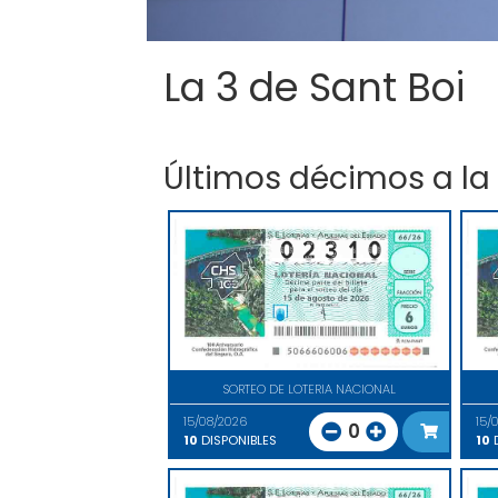
La 3 de Sant Boi
Últimos décimos a la
SORTEO DE LOTERIA NACIONAL
15/08/2026
15/
0
10
DISPONIBLES
10
D