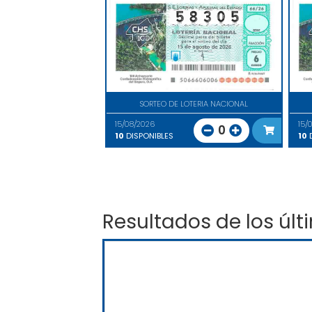
SORTEO DE LOTERIA NACIONAL
15/08/2026
15/
0
10
DISPONIBLES
10
D
Resultados de los últ