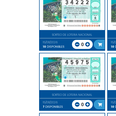
SORTEO DE LOTERIA NACIONAL
15/08/2026
15/
0
10
DISPONIBLES
10
D
SORTEO DE LOTERIA NACIONAL
15/08/2026
15/
0
7
DISPONIBLES
10
D