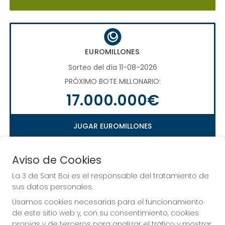
EUROMILLONES
Sorteo del día 11-08-2026
PRÓXIMO BOTE MILLONARIO:
17.000.000€
JUGAR EUROMILLONES
Aviso de Cookies
La 3 de Sant Boi es el responsable del tratamiento de
LA QUINIELA
sus datos personales.
Sorteo del día 16-08-2026
Usamos cookies necesarias para el funcionamiento
PRÓXIMO BOTE MILLONARIO:
de este sitio web y, con su consentimiento, cookies
propias y de terceros para analizar el tráfico y mostrar