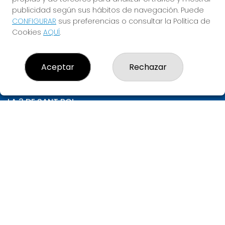
1.000.000€
publicidad según sus hábitos de navegación. Puede
CONFIGURAR
sus preferencias o consultar la Política de
JUGAR LA QUINIELA
Cookies
AQUÍ
.
Aceptar
Rechazar
LA 3 DE SANT BOI
¿Quiénes somos?
Comprar lotería
Resultados
Contacto
Empresas
Compra en SELAE
Peñas
Acceso
Registro
CONTACTO