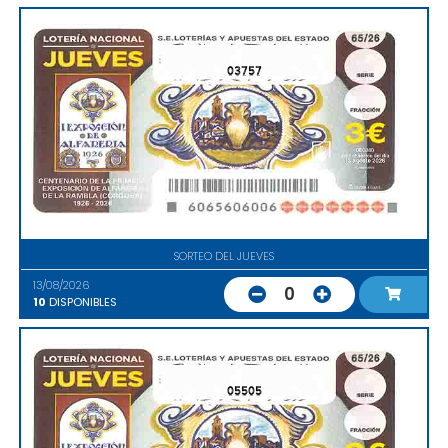
03757
SORTEO DEL JUEVES
13/08/2026
0
10
DISPONIBLES
05505