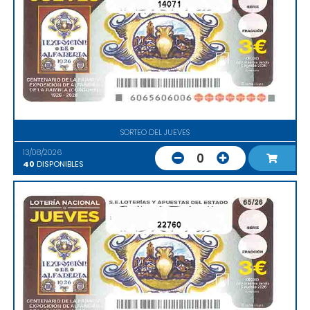
14071
SORTEO DEL JUEVES
13/08/2026
0
40
DISPONIBLES
22760