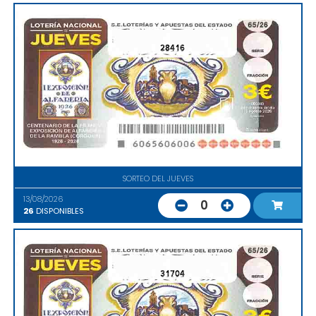
28416
SORTEO DEL JUEVES
13/08/2026
0
26
DISPONIBLES
31704