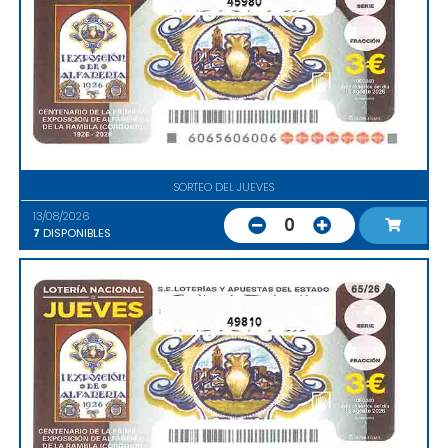
45980
SORTEO DEL JUEVES
13/08/2026
0
7
DISPONIBLES
49810