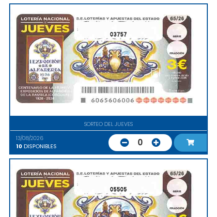
03757
SORTEO DEL JUEVES
13/08/2026
0
10
DISPONIBLES
05505