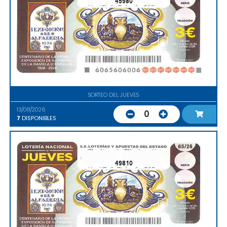
45980
SORTEO DEL JUEVES
13/08/2026
0
7
DISPONIBLES
49810