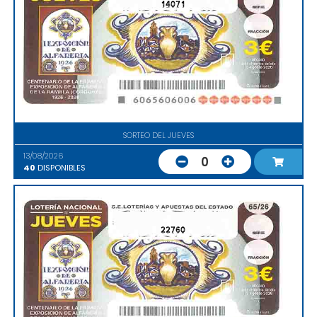
14071
SORTEO DEL JUEVES
13/08/2026
0
40
DISPONIBLES
22760