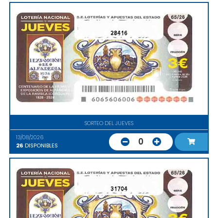
28416
SORTEO DEL JUEVES
13/08/2026
0
26
DISPONIBLES
31704