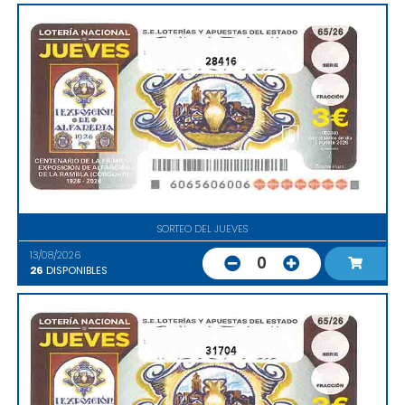
28416
SORTEO DEL JUEVES
13/08/2026
0
26
DISPONIBLES
31704