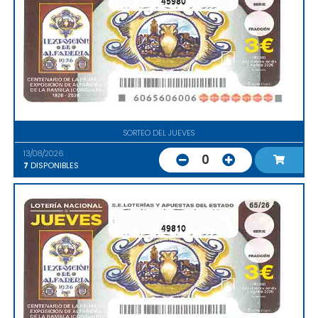
45980
SORTEO DEL JUEVES
13/08/2026
0
7
DISPONIBLES
49810