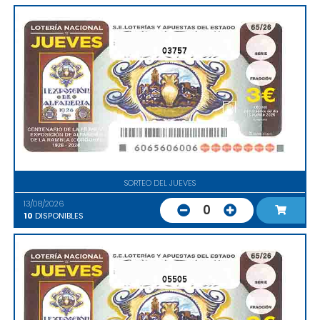
03757
SORTEO DEL JUEVES
13/08/2026
0
10
DISPONIBLES
05505