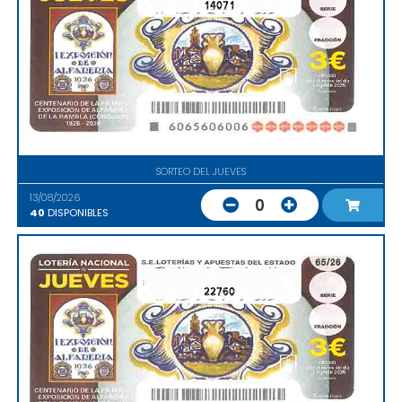
14071
SORTEO DEL JUEVES
13/08/2026
0
40
DISPONIBLES
22760