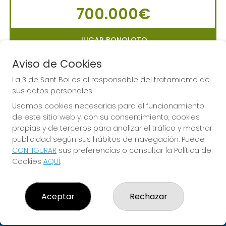
700.000€
JUGAR BONOLOTO
Aviso de Cookies
La 3 de Sant Boi es el responsable del tratamiento de
sus datos personales.
LA PRIMITIVA
Usamos cookies necesarias para el funcionamiento
Sorteo del día 10-08-2026
de este sitio web y, con su consentimiento, cookies
PRÓXIMO BOTE MILLONARIO:
propias y de terceros para analizar el tráfico y mostrar
56.000.000€
publicidad según sus hábitos de navegación. Puede
CONFIGURAR
sus preferencias o consultar la Política de
Cookies
AQUÍ
.
JUGAR LA PRIMITIVA
Aceptar
Rechazar