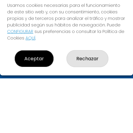
QUINIGOL
Usamos cookies necesarias para el funcionamiento
de este sitio web y, con su consentimiento, cookies
Sorteo del día 16-08-2026
propias y de terceros para analizar el tráfico y mostrar
PRÓXIMO BOTE MILLONARIO:
publicidad según sus hábitos de navegación. Puede
0€
CONFIGURAR
sus preferencias o consultar la Política de
Cookies
AQUÍ
.
JUGAR QUINIGOL
Aceptar
Rechazar
LA 3 DE SANT BOI
¿Quiénes somos?
Comprar lotería
Resultados
Contacto
Empresas
Compra en SELAE