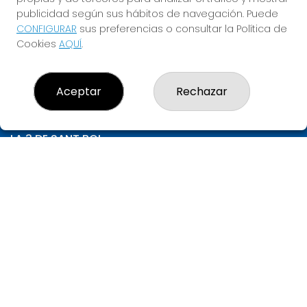
1.000.000€
publicidad según sus hábitos de navegación. Puede
CONFIGURAR
sus preferencias o consultar la Política de
JUGAR LA QUINIELA
Cookies
AQUÍ
.
Aceptar
Rechazar
LA 3 DE SANT BOI
¿Quiénes somos?
Comprar lotería
Resultados
Contacto
Empresas
Compra en SELAE
Peñas
Acceso
Registro
CONTACTO