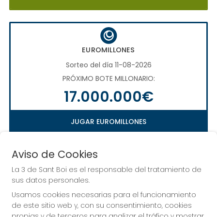
EUROMILLONES
Sorteo del día 11-08-2026
PRÓXIMO BOTE MILLONARIO:
17.000.000€
JUGAR EUROMILLONES
Aviso de Cookies
La 3 de Sant Boi es el responsable del tratamiento de
LA QUINIELA
sus datos personales.
Sorteo del día 16-08-2026
Usamos cookies necesarias para el funcionamiento
PRÓXIMO BOTE MILLONARIO:
de este sitio web y, con su consentimiento, cookies
propias y de terceros para analizar el tráfico y mostrar