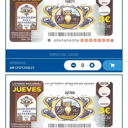
14071
SORTEO DEL JUEVES
13/08/2026
0
40
DISPONIBLES
22760