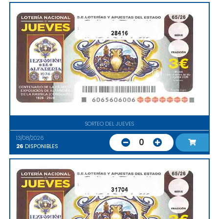
28416
SORTEO DEL JUEVES
13/08/2026
0
26
DISPONIBLES
31704