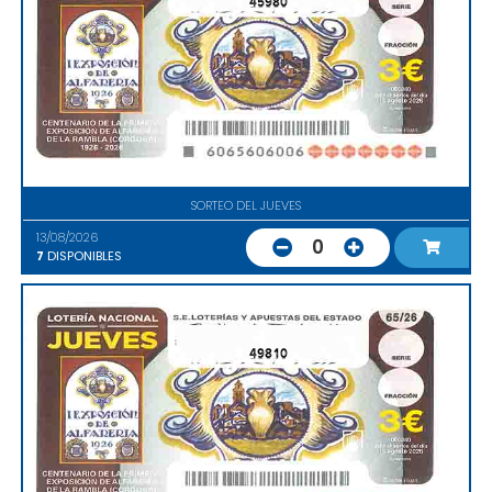
45980
SORTEO DEL JUEVES
13/08/2026
0
7
DISPONIBLES
49810