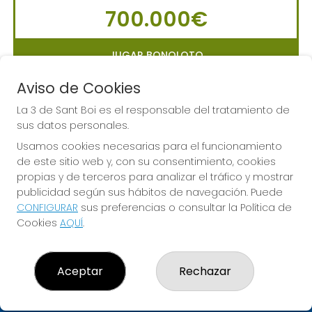
700.000€
JUGAR BONOLOTO
Aviso de Cookies
La 3 de Sant Boi es el responsable del tratamiento de
sus datos personales.
LA PRIMITIVA
Usamos cookies necesarias para el funcionamiento
Sorteo del día 10-08-2026
de este sitio web y, con su consentimiento, cookies
PRÓXIMO BOTE MILLONARIO:
propias y de terceros para analizar el tráfico y mostrar
56.000.000€
publicidad según sus hábitos de navegación. Puede
CONFIGURAR
sus preferencias o consultar la Política de
Cookies
AQUÍ
.
JUGAR LA PRIMITIVA
Aceptar
Rechazar