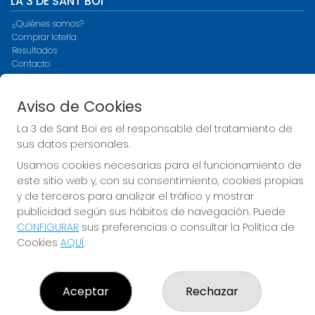
LA 3 DE SANT BOI
¿Quiénes somos?
Comprar lotería
Resultados
Contacto
Empresas
Compra en SELAE
Aviso de Cookies
Peñas
Acceso
La 3 de Sant Boi es el responsable del tratamiento de
Registro
sus datos personales.
Usamos cookies necesarias para el funcionamiento de
CONTACTO
este sitio web y, con su consentimiento, cookies propias
ADMINISTRACION DE LOTERIAS Nº3-SANT BOI DE
y de terceros para analizar el tráfico y mostrar
LLOBREGAT - Receptor Oficial 15930
publicidad según sus hábitos de navegación. Puede
936614056
CONFIGURAR
sus preferencias o consultar la Política de
info@loteriasdesantboi.com
Cookies
AQUÍ
.
AVENIDA ONZE DE SETEMBRE, 49
SANT BOI DE LLOBREGAT, 08830
(Barcelona) España
Aceptar
Rechazar
LEGAL