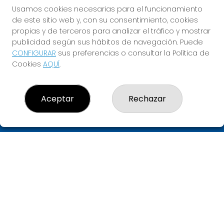
QUINIGOL
Usamos cookies necesarias para el funcionamiento
de este sitio web y, con su consentimiento, cookies
Sorteo del día 16-08-2026
propias y de terceros para analizar el tráfico y mostrar
PRÓXIMO BOTE MILLONARIO:
publicidad según sus hábitos de navegación. Puede
0€
CONFIGURAR
sus preferencias o consultar la Política de
Cookies
AQUÍ
.
JUGAR QUINIGOL
Aceptar
Rechazar
LA 3 DE SANT BOI
¿Quiénes somos?
Comprar lotería
Resultados
Contacto
Empresas
Compra en SELAE