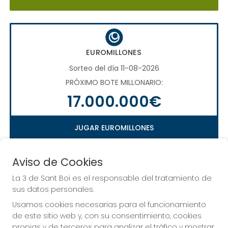
EUROMILLONES
Sorteo del día 11-08-2026
PRÓXIMO BOTE MILLONARIO:
17.000.000€
JUGAR EUROMILLONES
Aviso de Cookies
La 3 de Sant Boi es el responsable del tratamiento de
LA QUINIELA
sus datos personales.
Sorteo del día 16-08-2026
Usamos cookies necesarias para el funcionamiento
PRÓXIMO BOTE MILLONARIO:
de este sitio web y, con su consentimiento, cookies
propias y de terceros para analizar el tráfico y mostrar