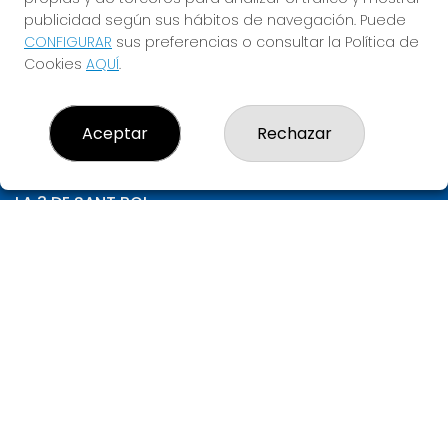
1.000.000€
publicidad según sus hábitos de navegación. Puede
CONFIGURAR
sus preferencias o consultar la Política de
JUGAR LA QUINIELA
Cookies
AQUÍ
.
Aceptar
Rechazar
LA 3 DE SANT BOI
¿Quiénes somos?
Comprar lotería
Resultados
Contacto
Empresas
Compra en SELAE
Peñas
Acceso
Registro
CONTACTO