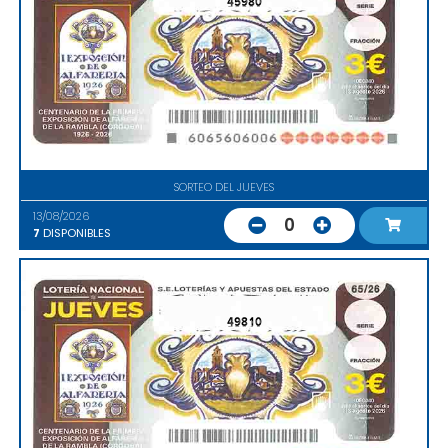
45980
SORTEO DEL JUEVES
13/08/2026
0
7
DISPONIBLES
49810