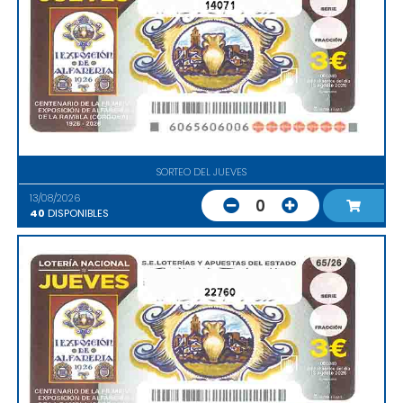
14071
SORTEO DEL JUEVES
13/08/2026
0
40
DISPONIBLES
22760