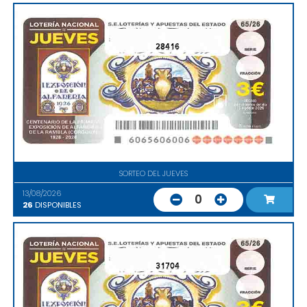
28416
SORTEO DEL JUEVES
13/08/2026
0
26
DISPONIBLES
31704