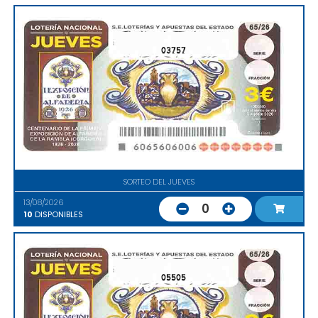
03757
SORTEO DEL JUEVES
13/08/2026
0
10
DISPONIBLES
05505