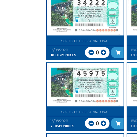
SORTEO DE LOTERIA NACIONAL
15/08/2026
15/
0
10
DISPONIBLES
10
D
SORTEO DE LOTERIA NACIONAL
15/08/2026
15/
0
7
DISPONIBLES
10
D