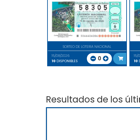
SORTEO DE LOTERIA NACIONAL
15/08/2026
15/
0
10
DISPONIBLES
10
D
Resultados de los últ