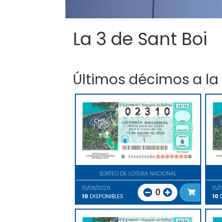
La 3 de Sant Boi
Últimos décimos a la
SORTEO DE LOTERIA NACIONAL
15/08/2026
15/
0
10
DISPONIBLES
10
D