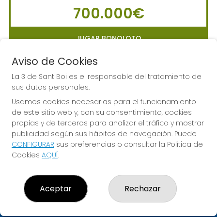
700.000€
JUGAR BONOLOTO
Aviso de Cookies
La 3 de Sant Boi es el responsable del tratamiento de
sus datos personales.
LA PRIMITIVA
Usamos cookies necesarias para el funcionamiento
Sorteo del día 10-08-2026
de este sitio web y, con su consentimiento, cookies
PRÓXIMO BOTE MILLONARIO:
propias y de terceros para analizar el tráfico y mostrar
56.000.000€
publicidad según sus hábitos de navegación. Puede
CONFIGURAR
sus preferencias o consultar la Política de
Cookies
AQUÍ
.
JUGAR LA PRIMITIVA
Aceptar
Rechazar